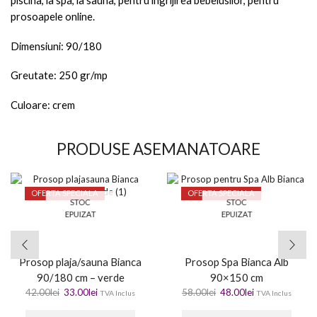
piscina, la spa, la sauna, pentru ingrijirea bebelusilor, pentru
prosoapele online.
Dimensiuni: 90/180
Greutate: 250 gr/mp
Culoare: crem
PRODUSE ASEMANATOARE
OFERTA SPECIALA
OFERTA SPECIALA
STOC
STOC
EPUIZAT
EPUIZAT
Prosop plaja/sauna Bianca
Prosop Spa Bianca Alb
90/180 cm – verde
90×150 cm
42.00
lei
33.00
lei
58.00
lei
48.00
lei
TVA Inclus
TVA Inclus